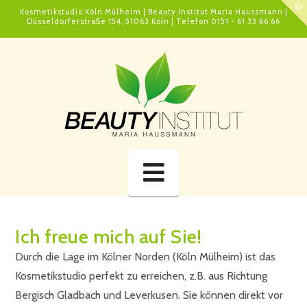
T
Kosmetikstudio Köln Mülheim | Beauty Institut Maria Haussmann |
t
Düsseldorferstraße 154, 51063 Köln | Telefon 0151 - 61 33 66 66
W
Navigation
Ich freue mich auf Sie!
Durch die Lage im Kölner Norden (Köln Mülheim) ist das
Kosmetikstudio perfekt zu erreichen, z.B. aus Richtung
Bergisch Gladbach und Leverkusen. Sie können direkt vor